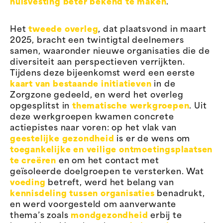
huisvesting beter bekend te maken
.
Het
tweede overleg
, dat plaatsvond in maart
2025, bracht een twintigtal deelnemers
samen, waaronder nieuwe organisaties die de
diversiteit aan perspectieven verrijkten.
Tijdens deze bijeenkomst werd een eerste
kaart van bestaande initiatieven
in de
Zorgzone gedeeld, en werd het overleg
opgesplitst in
thematische werkgroepen
. Uit
deze werkgroepen kwamen concrete
actiepistes naar voren: op het vlak van
geestelijke gezondheid
is er de wens om
toegankelijke en veilige ontmoetingsplaatsen
te creëren
en om het contact met
geïsoleerde doelgroepen te versterken. Wat
voeding
betreft, werd het belang van
kennisdeling tussen organisaties
benadrukt,
en werd voorgesteld om aanverwante
thema’s zoals
mondgezondheid
erbij te