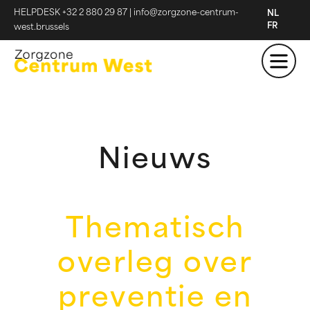
HELPDESK +32 2 880 29 87
|
info@zorgzone-centrum-
NL
FR
west.brussels
Nieuws
Thematisch
overleg over
preventie en