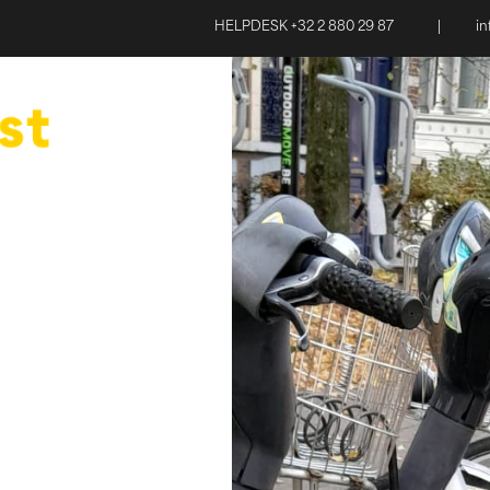
HELPDESK +32 2 880 29 87
|
i