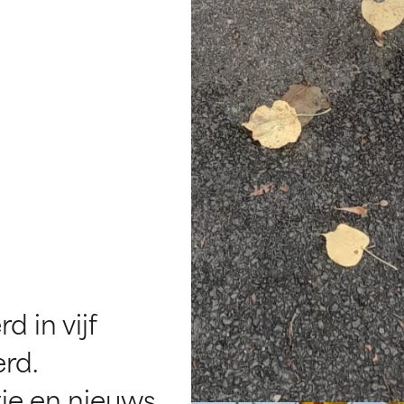
 in vijf
rd.
tie en nieuws