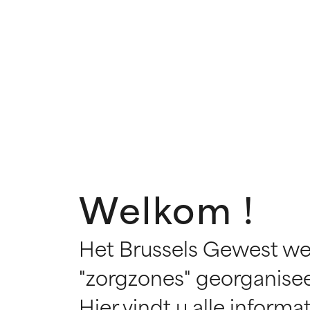
Welkom !
Het Brussels Gewest werd
"zorgzones" georganisee
Hier vindt u alle informa