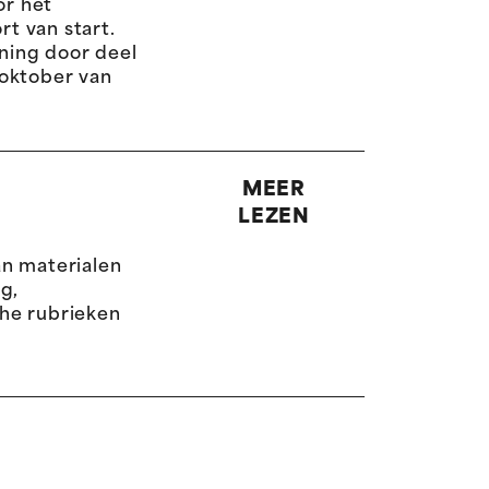
or het
t van start.
nning door deel
 oktober van
MEER
LEZEN
an materialen
g,
he rubrieken