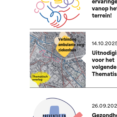
ervaring
vanop he
terrein!
14.10.202
Uitnodig
voor het
volgende
Themati
overleg
"verbind
ambulan
zorg-
26.09.20
ziekenhui
Gezondhe
20.11.25