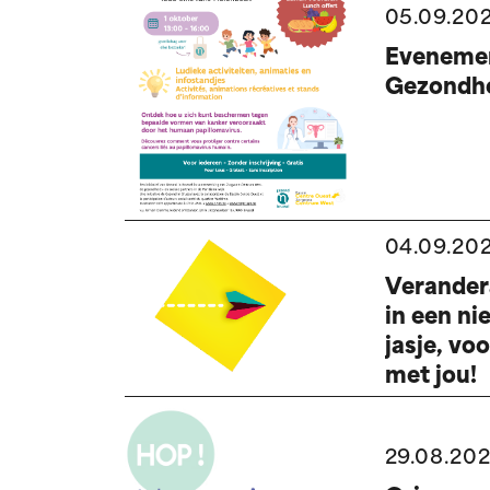
05.09.20
Evenemen
Gezondhe
04.09.20
Verander
in een n
jasje, voo
met jou!
29.08.20