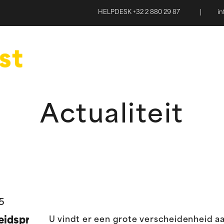
HELPDESK +32 2 880 29 87
|
i
Actualiteit
5
idspreventie
U vindt er een grote verscheidenheid a