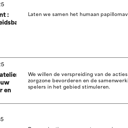
25
t :
Laten we samen het humaan papillomavi
idsbabbel
25
ateliers
We willen de verspreiding van de acties
zorgzone bevorderen en de samenwerki
ieuw
spelers in het gebied stimuleren.
r en
25