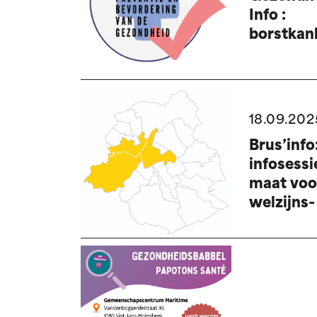
Info :
borstkan
18.09.202
Brus’info
infosessi
maat voo
welzijns-
gezondhe