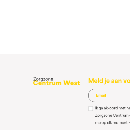
Meld je aan v
Ik ga akkoord met h
Zorgzone Centrum-We
me op elk moment ka