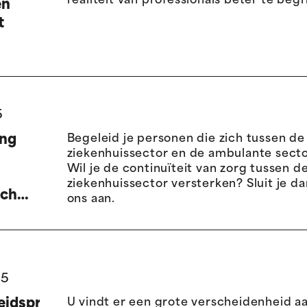
realiteit van professionals beter te begr
en
t
5
ing
Begeleid je personen die zich tussen de
ziekenhuissector en de ambulante sec
Wil je de continuïteit van zorg tussen 
ziekenhuissector versterken? Sluit je dan
sch
ons aan.
ing
te
25
s" op
idspreventie
U vindt er een grote verscheidenheid a