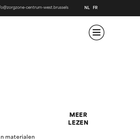
nfo@zorgzone-centrum-west.brussels
NL
FR
MEER
LEZEN
an materialen