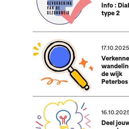
Info : Di
type 2
17.10.202
Verkenn
wandeli
de wijk
Peterbos
ontdekke
29.11.25
16.10.202
Deel jou