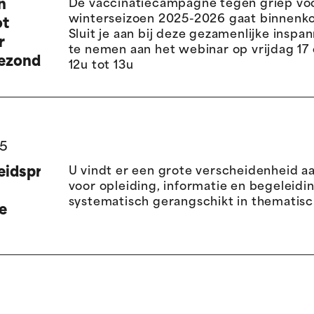
n
De vaccinatiecampagne tegen griep vo
winterseizoen 2025-2026 gaat binnenkor
ot
Sluit je aan bij deze gezamenlijke inspa
r
te nemen aan het webinar op vrijdag 17
gezondheidsprofessionals
12u tot 13u
25
idspreventie
U vindt er een grote verscheidenheid a
voor opleiding, informatie en begeleidin
systematisch gerangschikt in thematisc
e