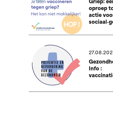
Griep: ee
oproep t
actie voo
sociaal‑
27.08.20
Gezondhe
Info :
vaccinati