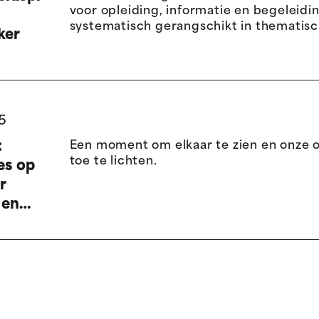
voor opleiding, informatie en begeleidin
systematisch gerangschikt in thematisc
ker
5
:
Een moment om elkaar te zien en onze 
toe te lichten.
es op
r
 en
idsprofessionals