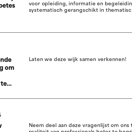
voor opleiding, informatie en begeleidin
abetes
systematisch gerangschikt in thematisc
5
ende
Laten we deze wijk samen verkennen!
ng om
 te
n op
5
w
Neem deel aan deze vragenlijst om ons 