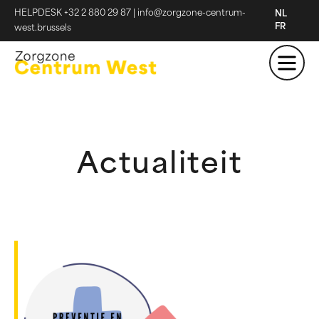
HELPDESK +32 2 880 29 87
|
info@zorgzone-centrum-
NL
FR
west.brussels
Actualiteit