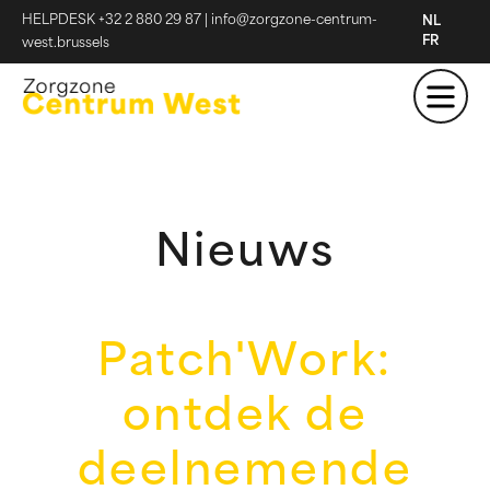
HELPDESK +32 2 880 29 87
|
info@zorgzone-centrum-
NL
FR
west.brussels
Nieuws
Patch'Work:
ontdek de
deelnemende