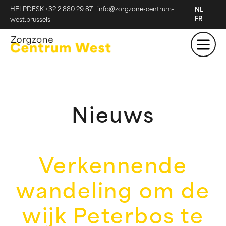
HELPDESK +32 2 880 29 87
|
info@zorgzone-centrum-
NL
FR
west.brussels
Nieuws
Verkennende
wandeling om de
wijk Peterbos te