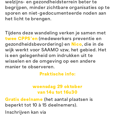
met
welzijns- en gezondheidsterrein beter te
SAAMO
begrijpen, minder zichtbare organisaties op te
vzw
sporen en niet-gedocumenteerde noden aan
nodigt
het licht te brengen.
de
Zorgzone
Centrum-
Tijdens deze wandeling verken je samen met
West
twee CPPS’en
(medewerkers preventie en
je
gezondheidsbevordering) en
Nico
, die in de
uit
wijk werkt voor SAAMO vzw, het gebied. Het
om
is een gelegenheid om indrukken uit te
deel
wisselen en de omgeving op een andere
te
manier te observeren.
nemen
aan
Praktische info:
een
verkennende
woensdag 29 oktober
wandeling
,
van 14u tot 16u30
om
de
Gratis deelname
(het aantal plaatsen is
wijk
beperkt tot 10 à 15 deelnemers).
Peterbos
Inschrijven kan via
(opnieuw)