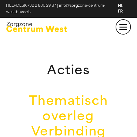
HELPDESK +32 2 880 29 87
|
info@zorgzone-centrum-
NL
FR
west.brussels
Acties
Thematisch
overleg
Verbinding