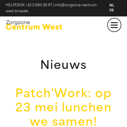
HELPDESK +32 2 880 29 87
|
info@zorgzone-centrum-
NL
FR
west.brussels
Nieuws
Patch'Work: op
23 mei lunchen
we samen!