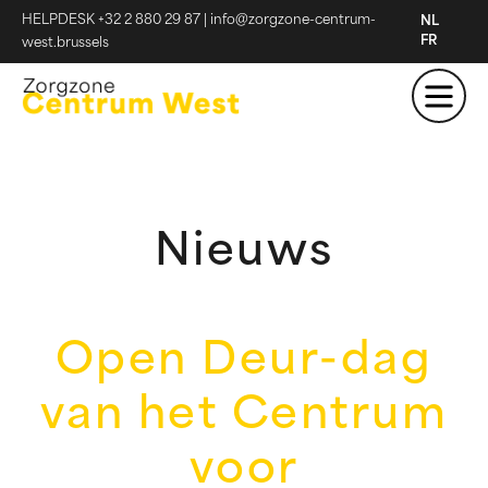
HELPDESK +32 2 880 29 87
|
info@zorgzone-centrum-
NL
FR
west.brussels
Nieuws
Open Deur-dag
van het Centrum
voor