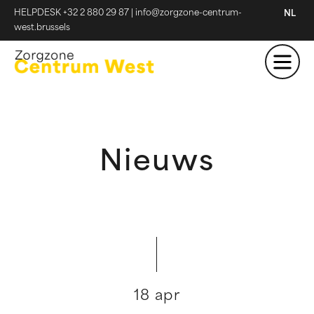
HELPDESK +32 2 880 29 87
|
info@zorgzone-centrum-
NL
west.brussels
Nieuws
18 apr