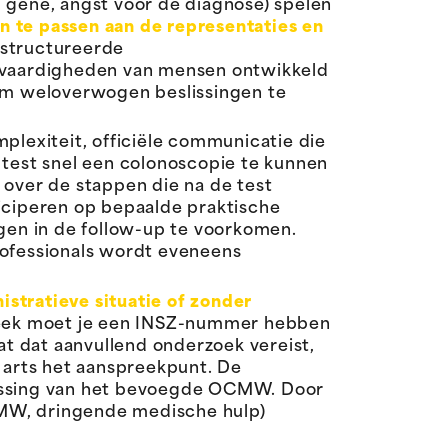
 gêne, angst voor de diagnose) spelen
n te passen aan de representaties en
estructureerde
 vaardigheden van mensen ontwikkeld
 om weloverwogen beslissingen te
mplexiteit, officiële communicatie die
 test snel een colonoscopie te kunnen
 over de stappen die na de test
ticiperen op bepaalde praktische
ngen in de follow-up te voorkomen.
rofessionals wordt eveneens
stratieve situatie of zonder
theek moet je een INSZ-nummer hebben
at dat aanvullend onderzoek vereist,
e arts het aanspreekpunt. De
lissing van het bevoegde OCMW. Door
CMW, dringende medische hulp)