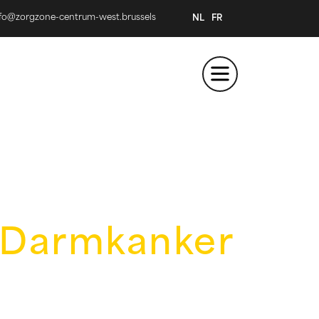
nfo@zorgzone-centrum-west.brussels
NL
FR
: Darmkanker