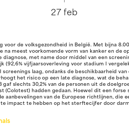
27 feb
 voor de volksgezondheid in België. Met bijna 8.0
twee na meest voorkomende vorm van kanker en de op
ge diagnose, met name door middel van een screeni
jk (92,6% vijfjaarsoverleving voor stadium I vergel
tal screenings laag, ondanks de beschikbaarheid van
hoogt het risico op een late diagnose, wat de beha
 gaf slechts 30,2% van de personen uit de doelgroep
t (Colotest) hadden gedaan. Hoewel dit een forse st
der de aanbevelingen van de Europese richtlijnen, d
te impact te hebben op het sterftecijfer door darm
nals