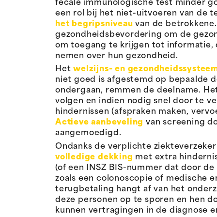
fecale immunologische test minder goe
een rol bij het niet-uitvoeren van de 
het begripsniveau
van de betrokkene.
gezondheidsbevordering om de gezon
om toegang te krijgen tot informatie
nemen over hun gezondheid.
Het
welzijns- en gezondheidssystee
niet goed is afgestemd op bepaalde do
ondergaan, remmen de deelname. Het is
volgen en indien nodig snel door te v
hindernissen (afspraken maken, vervoe
Actieve aanbeveling
van screening do
aangemoedigd.
Ondanks de verplichte ziekteverzeke
volledige dekking
met extra hinderni
(of een INSZ BIS-nummer dat door de hu
zoals een colonoscopie of medische en
terugbetaling hangt af van het onde
deze personen op te sporen en hen d
kunnen vertragingen in de diagnose e