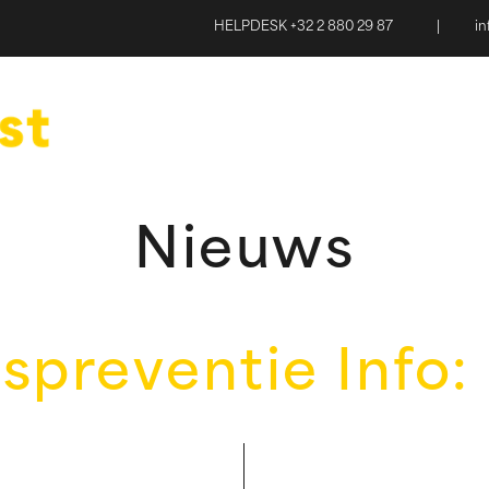
HELPDESK +32 2 880 29 87
|
i
Nieuws
preventie Info