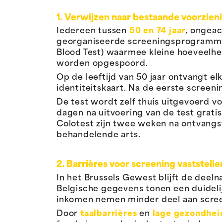
1. Verwijzen naar bestaande voorzien
Iedereen tussen
50 en 74 jaar
, ongea
georganiseerde screeningsprogramm
Blood Test) waarmee kleine hoeveelhed
worden opgespoord.
Op de leeftijd van 50 jaar ontvangt e
identiteitskaart. Na de eerste screeni
De test wordt zelf thuis uitgevoerd v
dagen na uitvoering van de test grat
Colotest zijn twee weken na ontvangs
behandelende arts.
2. Barrières voor screening vaststell
In het Brussels Gewest blijft de dee
Belgische gegevens tonen een duidel
inkomen nemen minder deel aan scre
Door
taalbarrières
en
lage gezondhei