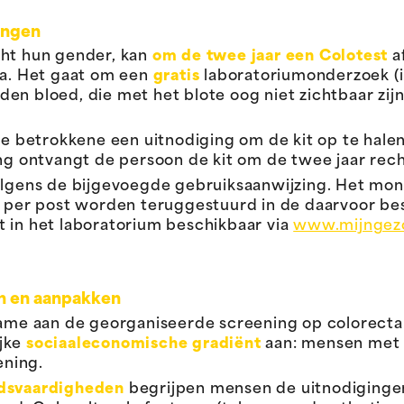
ingen
cht hun gender, kan
om de twee jaar een Colotest
a
a. Het gaat om een
gratis
laboratoriumonderzoek (i
en bloed, die met het blote oog niet zichtbaar zij
lke betrokkene een uitnodiging om de kit op te hale
ng ontvangt de persoon de kit om de twee jaar recht
olgens de bijgevoegde gebruiksaanwijzing. Het mon
is per post worden teruggestuurd in de daarvoor b
t in het laboratorium beschikbaar via
www.mijngezo
en en aanpakken
lname aan de georganiseerde screening op colorecta
ijke
sociaaleconomische gradiënt
aan: mensen met e
ening.
dsvaardigheden
begrijpen mensen de uitnodigingen