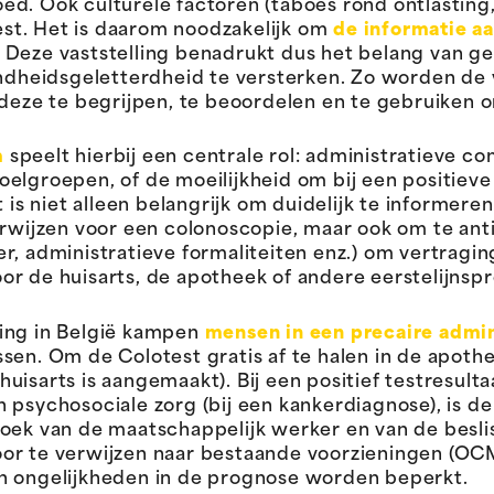
d. Ook culturele factoren (taboes rond ontlasting,
test. Het is daarom noodzakelijk om
de informatie aa
 Deze vaststelling benadrukt dus het belang van g
dheidsgeletterdheid te versterken. Zo worden de
, deze te begrijpen, te beoordelen en te gebruiken
m
speelt hierbij een centrale rol: administratieve co
elgroepen, of de moeilijkheid om bij een positieve
 niet alleen belangrijk om duidelijk te informeren
erwijzen voor een colonoscopie, maar ook om te an
r, administratieve formaliteiten enz.) om vertragi
or de huisarts, de apotheek of andere eerstelijnsp
ring in België kampen
mensen in een precaire admini
ssen. Om de Colotest gratis af te halen in de apo
isarts is aangemaakt). Bij een positief testresulta
 psychosociale zorg (bij een kankerdiagnose), is d
rzoek van de maatschappelijk werker en van de bes
oor te verwijzen naar bestaande voorzieningen (O
n ongelijkheden in de prognose worden beperkt.