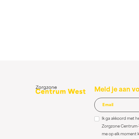
Meld je aan v
Ik ga akkoord met h
Zorgzone Centrum-We
me op elk moment ka