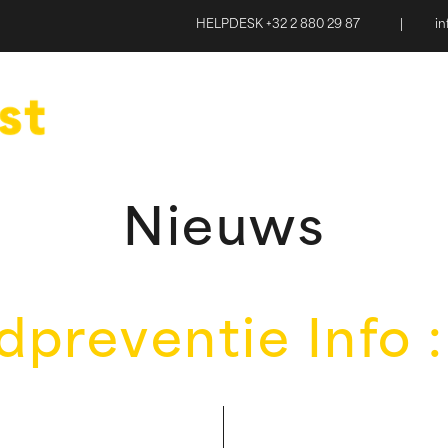
HELPDESK +32 2 880 29 87
|
i
Nieuws
preventie Info :