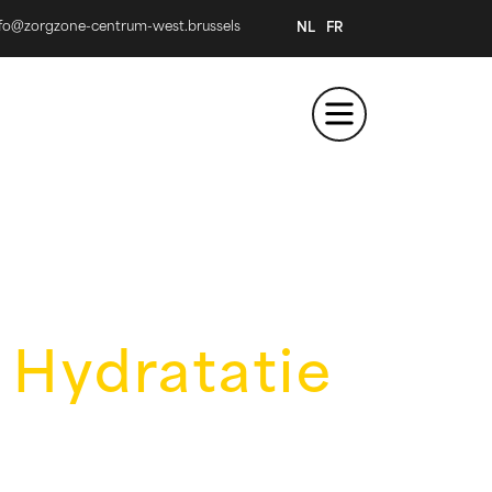
nfo@zorgzone-centrum-west.brussels
NL
FR
 Hydratatie