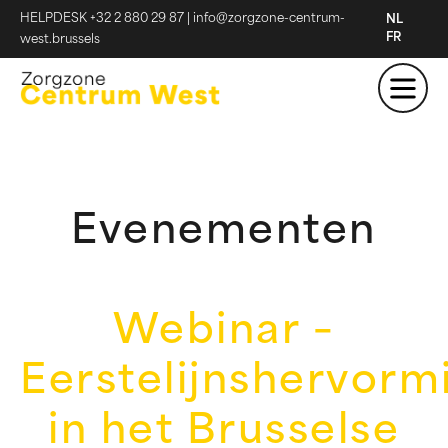
HELPDESK +32 2 880 29 87
|
info@zorgzone-centrum-
NL
FR
west.brussels
Evenementen
Webinar –
Eerstelijnshervorm
in het Brusselse