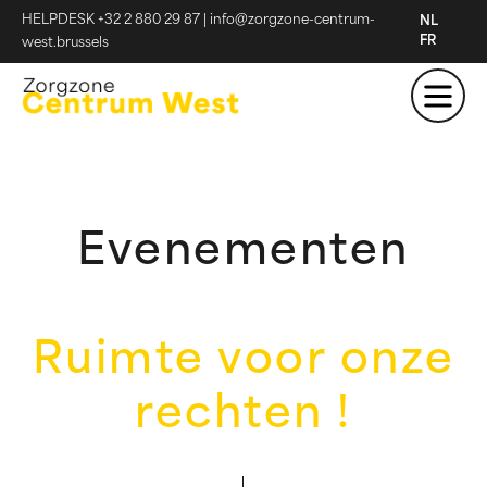
HELPDESK +32 2 880 29 87
|
info@zorgzone-centrum-
NL
FR
west.brussels
Evenementen
Ruimte voor onze
rechten !