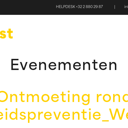
HELPDESK +32 2 880 29 87
|
i
Evenementen
Ontmoeting ron
idspreventie_We