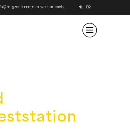
nfo@zorgzone-centrum-west.brussels
NL
FR
d
ststation