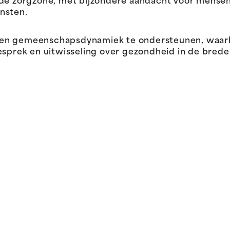
 de zorgzone, met bijzondere aandacht voor mense
nsten.
een gemeenschapsdynamiek te ondersteunen, waar
ek en uitwisseling over gezondheid in de brede z