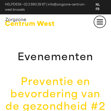
HELPDESK +32 2 880 29 87
|
info@zorgzone-centrum-
NL
FR
west.brussels
Evenementen
Preventie en
bevordering van
de gezondheid #2