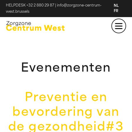
HELPDESK +32 2 880 29 87
|
info@zorgzone-centrum-
NL
FR
west.brussels
Evenementen
Preventie en
bevordering van
de gezondheid#3