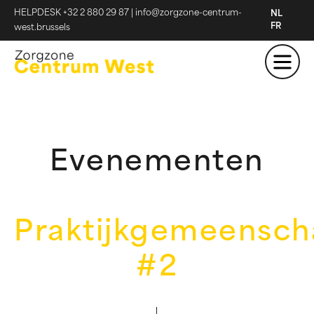
HELPDESK +32 2 880 29 87
|
info@zorgzone-centrum-
NL
FR
west.brussels
Evenementen
Praktijkgemeensc
#2