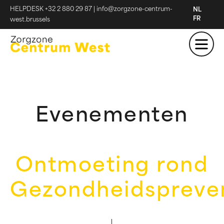
HELPDESK +32 2 880 29 87
|
info@zorgzone-centrum-
NL
FR
west.brussels
Evenementen
Ontmoeting rond
Gezondheidspreve