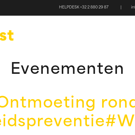
HELPDESK +32 2 880 29 87
|
i
Evenementen
Ontmoeting ron
idspreventie#We