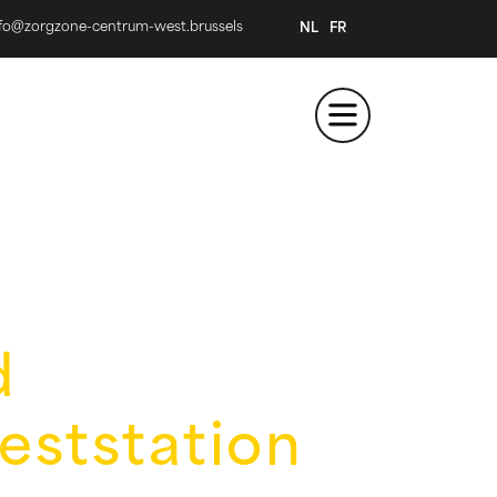
nfo@zorgzone-centrum-west.brussels
NL
FR
d
ststation