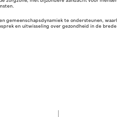
 de zorgzone, met bijzondere aandacht voor mense
nsten.
een gemeenschapsdynamiek te ondersteunen, waar
ek en uitwisseling over gezondheid in de brede z