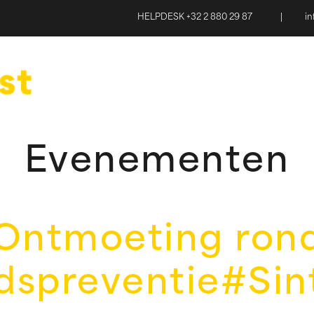
HELPDESK +32 2 880 29 87
|
i
Evenementen
Ontmoeting ron
dspreventie#Sin