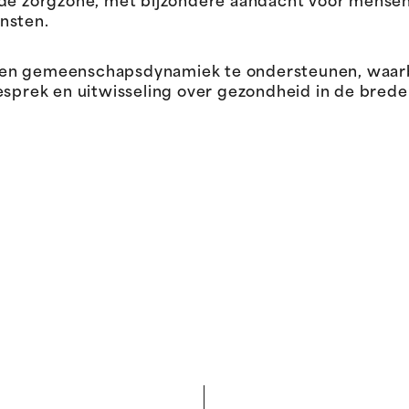
 de zorgzone, met bijzondere aandacht voor mense
nsten.
een gemeenschapsdynamiek te ondersteunen, waar
ek en uitwisseling over gezondheid in de brede z