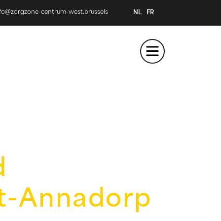
nfo@zorgzone-centrum-west.brussels
NL
FR
d
t-Annadorp