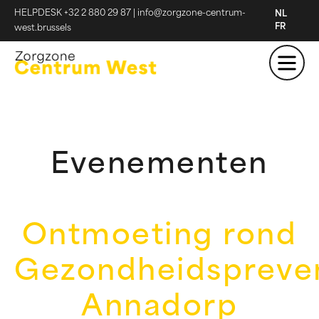
HELPDESK +32 2 880 29 87
|
info@zorgzone-centrum-
NL
FR
west.brussels
Evenementen
Ontmoeting rond
Gezondheidspreven
Annadorp