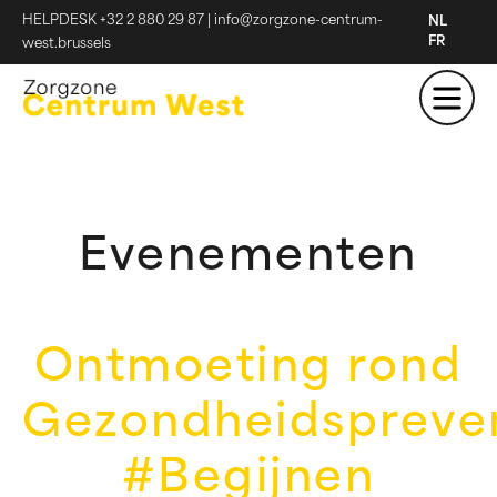
HELPDESK +32 2 880 29 87
|
info@zorgzone-centrum-
NL
FR
west.brussels
Evenementen
Ontmoeting rond
Gezondheidspreve
#Begijnen