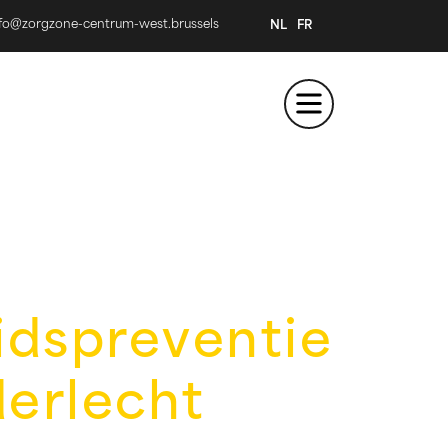
nfo@zorgzone-centrum-west.brussels
NL
FR
dspreventie
erlecht