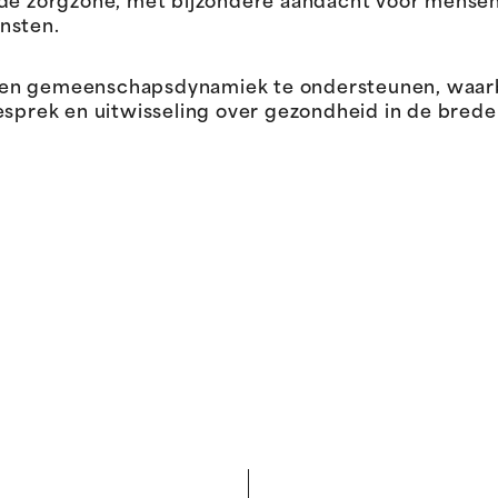
 de zorgzone, met bijzondere aandacht voor mense
nsten.
een gemeenschapsdynamiek te ondersteunen, waar
ek en uitwisseling over gezondheid in de brede z