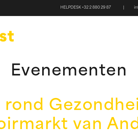
HELPDESK +32 2 880 29 87
|
i
Evenementen
 rond Gezondhei
oirmarkt van And