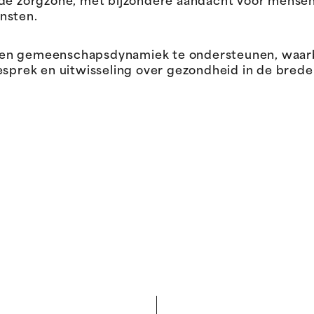
 de zorgzone, met bijzondere aandacht voor mense
nsten.
een gemeenschapsdynamiek te ondersteunen, waar
ek en uitwisseling over gezondheid in de brede z