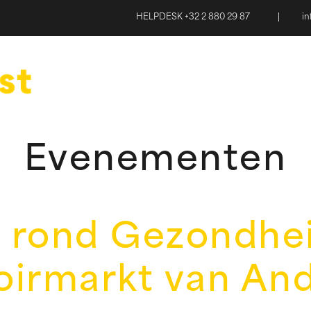
HELPDESK +32 2 880 29 87
|
i
Evenementen
 rond Gezondhei
oirmarkt van And