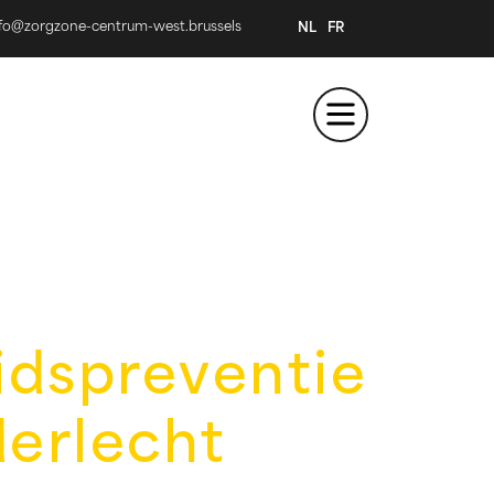
nfo@zorgzone-centrum-west.brussels
NL
FR
dspreventie
erlecht