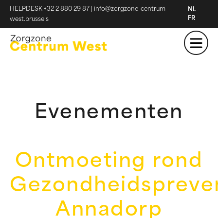
HELPDESK +32 2 880 29 87
|
info@zorgzone-centrum-
NL
FR
west.brussels
Evenementen
Ontmoeting rond
Gezondheidspreven
Annadorp