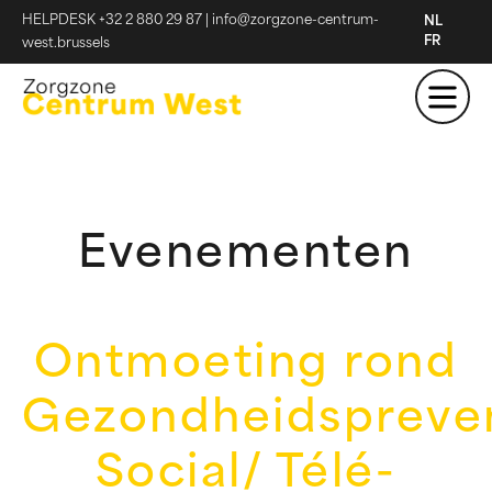
HELPDESK +32 2 880 29 87
|
info@zorgzone-centrum-
NL
FR
west.brussels
Evenementen
Ontmoeting rond
Gezondheidspreve
Social/ Télé-