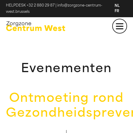
HELPDESK +32 2 880 29 87
|
info@zorgzone-centrum-
NL
FR
west.brussels
Evenementen
Ontmoeting rond
Gezondheidspreve