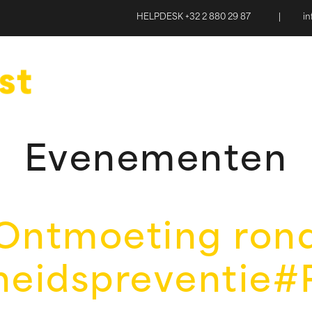
HELPDESK +32 2 880 29 87
|
i
Evenementen
Ontmoeting ron
eidspreventie#