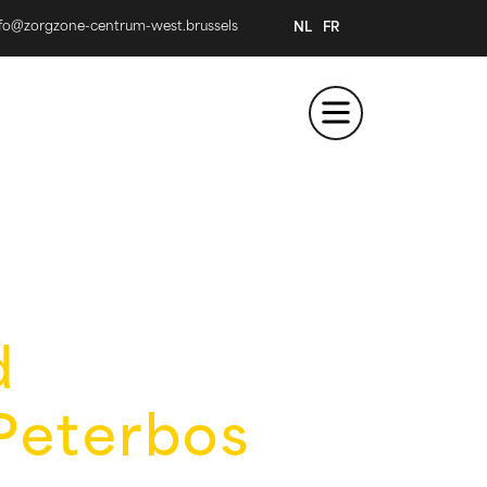
nfo@zorgzone-centrum-west.brussels
NL
FR
d
Peterbos