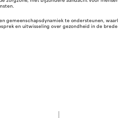
 de zorgzone, met bijzondere aandacht voor mense
nsten.
een gemeenschapsdynamiek te ondersteunen, waar
ek en uitwisseling over gezondheid in de brede z