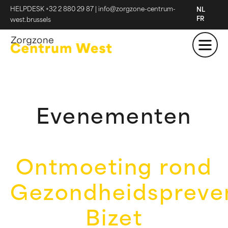
HELPDESK +32 2 880 29 87
|
info@zorgzone-centrum-
NL
FR
west.brussels
Evenementen
Ontmoeting rond
Gezondheidspreve
Bizet