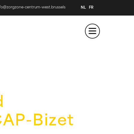
nfo@zorgzone-centrum-west.brussels
NL
FR
d
AP-Bizet