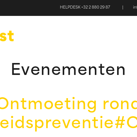
HELPDESK +32 2 880 29 87
|
i
Evenementen
Ontmoeting ron
eidspreventie#C