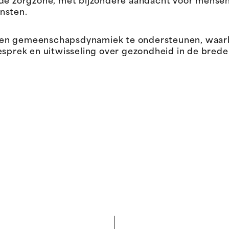
 de zorgzone, met bijzondere aandacht voor mense
nsten.
een gemeenschapsdynamiek te ondersteunen, waar
ek en uitwisseling over gezondheid in de brede z