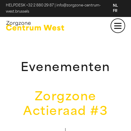
HELPDESK +32 2 880 29 87
|
info@zorgzone-centrum-
NL
FR
west.brussels
Evenementen
Zorgzone
Actieraad #3