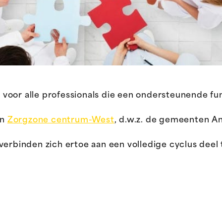
oor alle professionals die een ondersteunende func
an
Zorgzone centrum-West
, d.w.z. de gemeenten A
verbinden zich ertoe aan een volledige cyclus dee