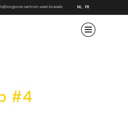
nfo@zorgzone-centrum-west.brussels
NL
FR
p #4