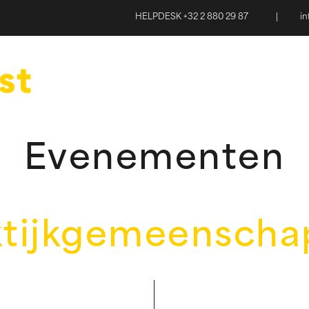
HELPDESK +32 2 880 29 87
|
i
Evenementen
ktijkgemeenscha