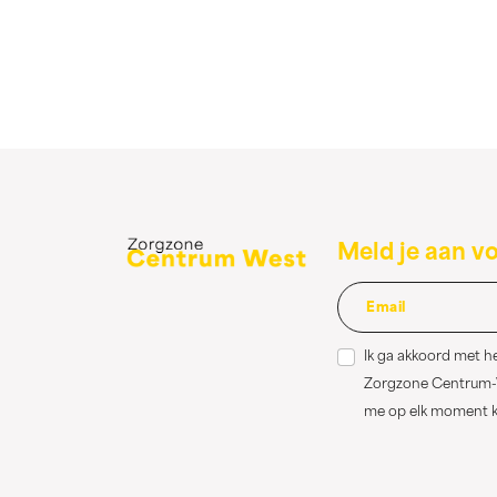
Meld je aan v
Ik ga akkoord met h
Zorgzone Centrum-We
me op elk moment ka