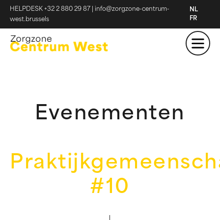
HELPDESK +32 2 880 29 87
|
info@zorgzone-centrum-
NL
FR
west.brussels
Evenementen
Praktijkgemeensc
#10