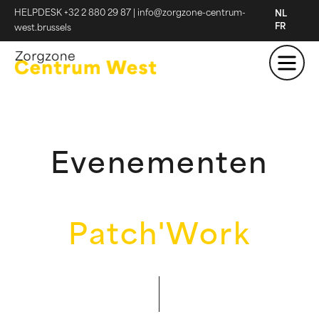
HELPDESK +32 2 880 29 87
|
info@zorgzone-centrum-
NL
FR
west.brussels
Evenementen
Patch'Work