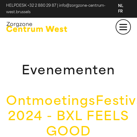
HELPDESK +32 2 880 29 87
|
info@zorgzone-centrum-
NL
FR
west.brussels
Evenementen
OntmoetingsFestiv
2024 - BXL FEELS
GOOD