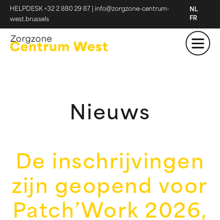
HELPDESK +32 2 880 29 87
|
info@zorgzone-centrum-
NL
FR
west.brussels
Nieuws
De inschrijvingen
zijn geopend voor
Patch’Work 2026,