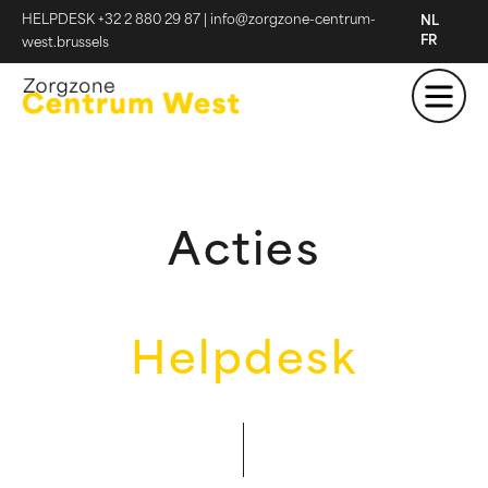
HELPDESK +32 2 880 29 87
|
info@zorgzone-centrum-
NL
FR
west.brussels
Acties
Helpdesk