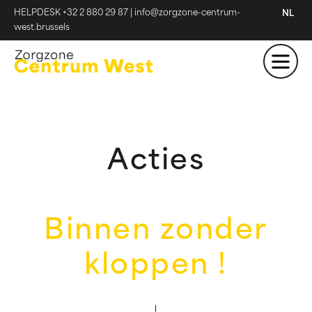
HELPDESK +32 2 880 29 87
|
info@zorgzone-centrum-
NL
west.brussels
Acties
Binnen zonder
kloppen !