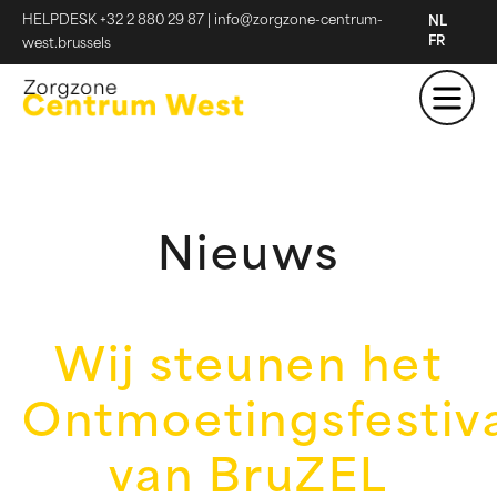
HELPDESK +32 2 880 29 87
|
info@zorgzone-centrum-
NL
FR
west.brussels
Nieuws
Wij steunen het
Ontmoetingsfestiv
van BruZEL