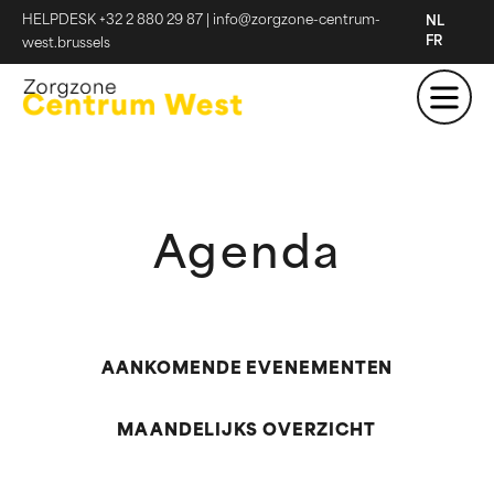
HELPDESK +32 2 880 29 87
|
info@zorgzone-centrum-
NL
FR
west.brussels
Agenda
AANKOMENDE EVENEMENTEN
MAANDELIJKS OVERZICHT