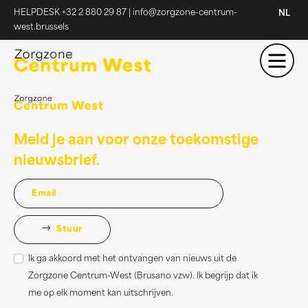
HELPDESK +32 2 880 29 87
|
info@zorgzone-centrum-
NL
west.brussels
Meld je aan voor onze toekomstige
nieuwsbrief.
Stuur
Ik ga akkoord met het ontvangen van nieuws uit de
Zorgzone Centrum-West (Brusano vzw). Ik begrijp dat ik
me op elk moment kan uitschrijven.